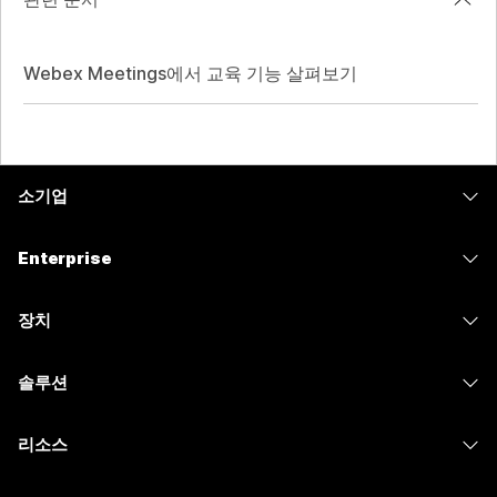
Webex Meetings에서 교육 기능 살펴보기
소기업
가격
Enterprise
Webex 앱
Webex Suite
장치
Meetings
Calling
헤드셋
Calling
솔루션
Meetings
카메라
메시징
교육
메시징
리소스
Desk 시리즈
화면 공유
의료 서비스
Slido
다운로드
Room 시리즈