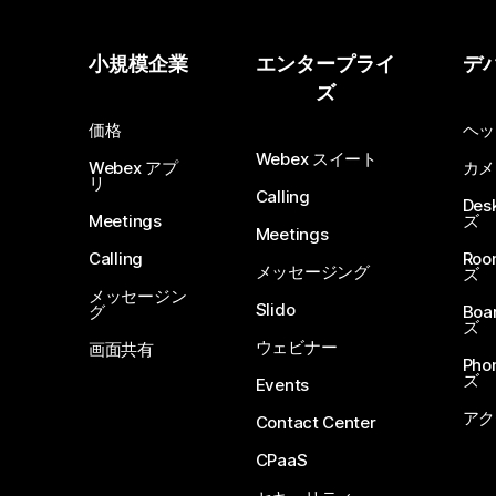
小規模企業
エンタープライ
デ
ズ
価格
ヘッ
Webex スイート
Webex アプ
カメ
リ
Calling
De
Meetings
ズ
Meetings
Calling
Ro
メッセージング
ズ
メッセージン
Slido
グ
Boa
ズ
ウェビナー
画面共有
Ph
ズ
Events
アク
Contact Center
CPaaS