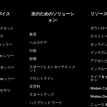
バイス
次のためのソリューシ
リソー
ョン:
ドセット
ダウンロ
教育
ラ
テストミ
ヘルスケア
sk シリー
オンライ
行政
インテグ
om シリー
財務
アクセシ
スポーツとエンターテインメ
rd シリー
インクル
ント
ライブ &
フロントライン
one シリー
ナー
非営利
Webex C
セサリ
スタートアップ
Webex De
ハイブリッド ワーク
ニュース 