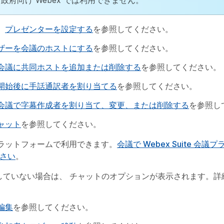
政府向け Webex では利用できません。
、
プレゼンターを設定する
を参照してください。
ザーを会議のホストにする
を参照してください。
会議に共同ホストを追加または削除する
を参照してください。
開始後に手話通訳者を割り当てる
を参照してください。
会議で字幕作成者を割り当て、変更、または削除する
を参照し
ャット
を参照してください。
グ プラットフォームで利用できます。
会議で Webex Suite 会
さい
。
使用していない場合は、
チャット
のオプションが表示されます。詳
編集
を参照してください。