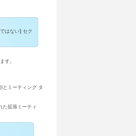
ではない] セク
ます。
とミーティング タ
られた拡張ミーティ