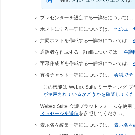
強化
されたエクスペリエンス
は、
プレゼンターを設定する
—詳細については
ホストにする
—詳細については、
他のユー
共同ホストを作成する
—詳細については、
通訳者を作成する
—詳細については、
会議
字幕作成者を作成する
—詳細については、
直接チャット
—詳細については、
会議でチ
この機能は Webex Suite ミーティン
が使用されているかどうかを確認してくだ
Webex Suite 会議プラットフォームを
メッセージを送信
を参照してください。
表示名を編集
—詳細については、
表示名を