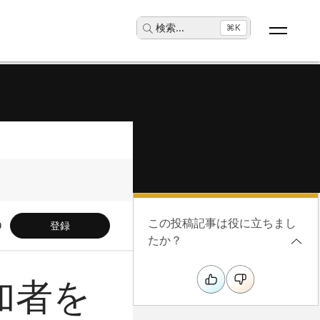
検索
...
⌘K
この投稿記事は役に立ちまし
登録
たか？
参加者を