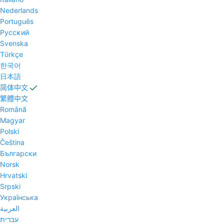
Nederlands
Português
Pyccĸий
Svenska
Tϋrkçe
한국어
日本語
简体中文
繁體中文
Română
Magyar
Polski
Čeština
Български
Norsk
Hrvatski
Srpski
Українська
العربية
עברית