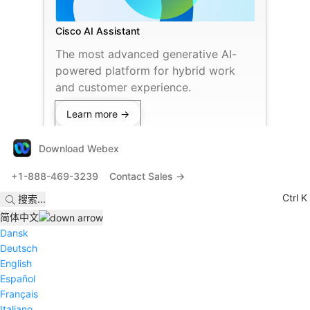
Cisco AI Assistant
The most advanced generative AI-
powered platform for hybrid work
and customer experience.
Learn more →
Download Webex
+1-888-469-3239
Contact Sales →
Ctrl K
搜索
...
简体中文
Dansk
Deutsch
English
Español
Français
Italiano