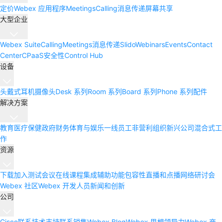
定价
Webex 应用程序
Meetings
Calling
消息传递
屏幕共享
大型企业
Webex Suite
Calling
Meetings
消息传递
Slido
Webinars
Events
Contact
Center
CPaaS
安全性
Control Hub
设备
头戴式耳机
摄像头
Desk 系列
Room 系列
Board 系列
Phone 系列
配件
解决方案
教育
医疗保健
政府
财务
体育与娱乐
一线员工
非营利组织
新兴公司
混合式工
作
资源
下载
加入测试会议
在线课程
集成
辅助功能
包容性
直播和点播网络研讨会
Webex 社区
Webex 开发人员
新闻和创新
公司
Cisco
联系技术支持
联系销售
Webex Blog
Webex 思想领导力
Webex 商