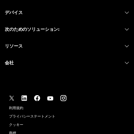
Webex アプリ
Webex スイート
何をお探しですか?
デバイス
Meetings
Calling
ヘッドセット
Calling
質問を投稿してください
次のためのソリューション:
Meetings
カメラ
メッセージング
教育
メッセージング
リソース
Desk シリーズ
画面共有
ヘルスケア
Slido
ダウンロード
Room シリーズ
会社
行政
ウェビナー
テストミーティングに参加
Board シリーズ
Cisco
財務
Events
オンラインクラス
Phone シリーズ
サポートへお問い合わせ
スポーツとエンターテインメント
Contact Center
インテグレーション
アクセサリ
セールスに問い合わせ
フロントライン
CPaaS
アクセシビリティ
利用規約
Webex Blog
非営利
セキュリティ
インクルージョン
プライバシーステートメント
Webex ソート リーダーシップ
スタートアップ
Control Hub
クッキー
ライブ & オンデマンド ウェビナー
Webex Merch Store
商標
ハイブリッド ワーク