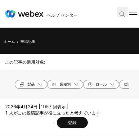
ヘルプ センター
ホーム
/
投稿記事
この記事の適用対象:
製品
業種別
ロール
オペ
2026年4月24日 |
1957 回表示 |
1 人がこの投稿記事が役に立ったと考えています
登録