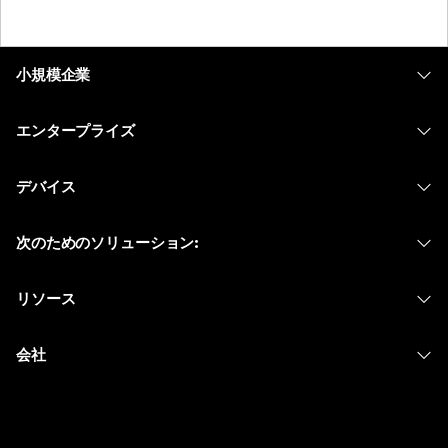
小規模企業
価格
エンタープライズ
Webex アプリ
Webex スイート
デバイス
Meetings
Calling
ヘッドセット
Calling
次のためのソリューション:
Meetings
カメラ
メッセージング
教育
メッセージング
リソース
Desk シリーズ
画面共有
ヘルスケア
Slido
ダウンロード
Room シリーズ
会社
行政
ウェビナー
テストミーティングに参加
Board シリーズ
Cisco
財務
Events
オンラインクラス
Phone シリーズ
サポートへお問い合わせ
スポーツとエンターテインメント
Contact Center