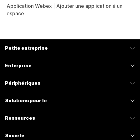
Application Webex | Ajouter une application à un
espace
Petite entreprise
Tarifs
Enterprise
Application Webex
Webex Suite
Périphériques
Meetings
Calling
Casques
Calling
Solutions pour le
Meetings
Caméras
Messagerie
Enseignement
Messagerie
Ressources
Série de bureaux
Partage d’écran
Soins de santé
Slido
Téléchargements
Série Room
Société
Gouvernement
Webinars