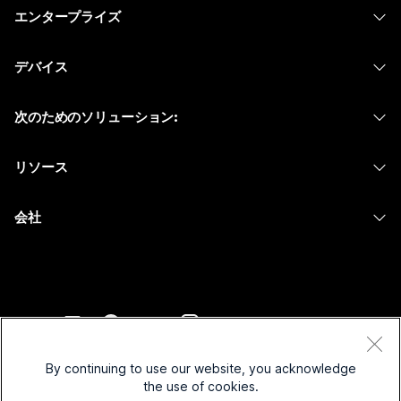
価格
エンタープライズ
Webex アプリ
Webex スイート
デバイス
Meetings
Calling
ヘッドセット
Calling
次のためのソリューション:
Meetings
カメラ
メッセージング
教育
メッセージング
リソース
Desk シリーズ
画面共有
ヘルスケア
Slido
ダウンロード
Room シリーズ
会社
行政
ウェビナー
テストミーティングに参加
Board シリーズ
Cisco
財務
Events
オンラインクラス
Phone シリーズ
サポートへお問い合わせ
スポーツとエンターテインメント
Contact Center
インテグレーション
アクセサリ
セールスに問い合わせ
フロントライン
CPaaS
アクセシビリティ
利用規約
Webex Blog
非営利
セキュリティ
By continuing to use our website, you acknowledge
インクルージョン
プライバシーステートメント
the use of cookies.
Webex ソート リーダーシップ
スタートアップ
Control Hub