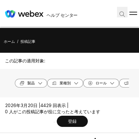
ヘルプ センター
ホーム
/
投稿記事
この記事の適用対象:
製品
業種別
ロール
オペ
2026年3月20日 |
4429 回表示 |
0 人がこの投稿記事が役に立ったと考えています
登録