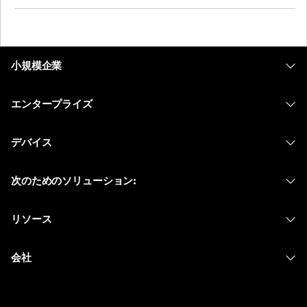
小規模企業
価格
エンタープライズ
Webex アプリ
Webex スイート
デバイス
Meetings
Calling
ヘッドセット
Calling
次のためのソリューション:
Meetings
カメラ
メッセージング
教育
メッセージング
リソース
Desk シリーズ
画面共有
ヘルスケア
Slido
ダウンロード
Room シリーズ
会社
行政
ウェビナー
テストミーティングに参加
Board シリーズ
Cisco
財務
Events
オンラインクラス
Phone シリーズ