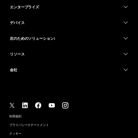
価格
エンタープライズ
Webex アプリ
Webex スイート
デバイス
Meetings
Calling
ヘッドセット
Calling
次のためのソリューション:
Meetings
カメラ
教育
メッセージング
メッセージング
リソース
Desk シリーズ
ヘルスケア
画面共有
ダウンロード
Slido
Room シリーズ
会社
行政
テストミーティングに参加
ウェビナー
Cisco
Board シリーズ
財務
オンラインクラス
Events
サポートへお問い合わせ
Phone シリーズ
スポーツとエンターテインメント
インテグレーション
Contact Center
セールスに問い合わせ
アクセサリ
フロントライン
アクセシビリティ
CPaaS
利用規約
Webex Blog
非営利
インクルージョン
プライバシーステートメント
セキュリティ
Webex ソート リーダーシップ
スタートアップ
クッキー
ライブ & オンデマンド ウェビナー
Control Hub