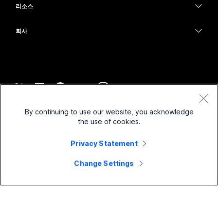
메시징
리소스
Desk 시리즈
의료 서비스
화면 공유
다운로드
Slido
Room 시리즈
회사
정부
테스트 미팅 참여하기
Webinars
Cisco
Board 시리즈
재무
온라인 학습
이벤트
지원 연락처
전화 시리즈
스포츠 및 엔터테인먼트
통합
Contact Center
영업팀에 문의
보조 프로그램
최전선
접근성
CPaaS
약관 및 조건
Webex Blog
By continuing to use our website, you acknowledge
비영리
개인 정보 보호 정책
포용성
보안
the use of cookies.
Webex 사고적 리더십
쿠키
스타트업
실시간 및 주문형 웨비나
Control Hub
Webex Merch 스토어
Privacy Statement
등록 상표
하이브리드 작업
Webex 커뮤니티
©
2026
Cisco 및/또는 관련 제휴. All rights reserved.
경력
Change Settings
Webex 개발자
뉴스 및 혁신