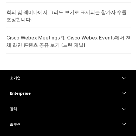
회의 및 웨비나에서 그리드 보기로 표시되는 참가자 수를
조정합니다.
Cisco Webex Meetings 및 Cisco Webex Events에서 전
체 화면 콘텐츠 공유 보기 (느린 채널)
소기업
가격
Enterprise
Webex 앱
Webex Suite
장치
Meetings
Calling
헤드셋
Calling
솔루션
Meetings
카메라
교육
메시징