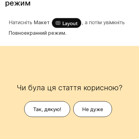
режим
Натисніть
Макет
, а потім увімкніть
Повноекранний режим
.
Чи була ця стаття корисною?
Так, дякую!
Не дуже