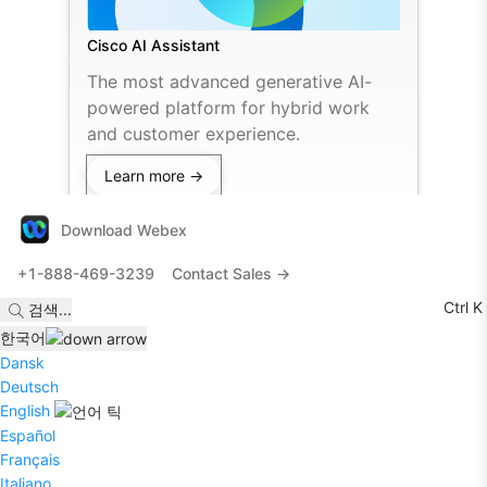
Cisco AI Assistant
The most advanced generative AI-
powered platform for hybrid work
and customer experience.
Learn more →
Download Webex
+1-888-469-3239
Contact Sales →
Ctrl K
검색
...
한국어
Dansk
Deutsch
English
Español
Français
Italiano