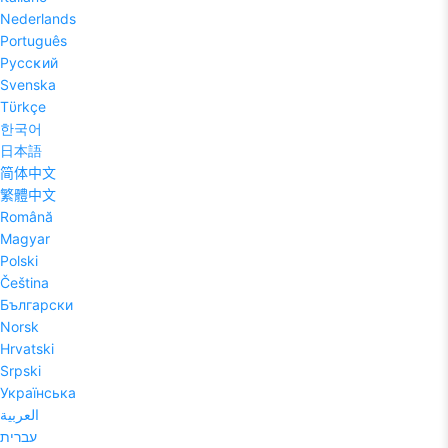
Nederlands
Português
Pyccĸий
Svenska
Tϋrkçe
한국어
日本語
简体中文
繁體中文
Română
Magyar
Polski
Čeština
Български
Norsk
Hrvatski
Srpski
Українська
العربية
עברית