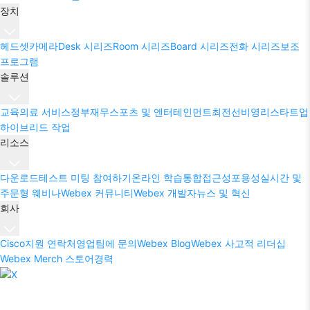
장치
헤드셋
카메라
Desk 시리즈
Room 시리즈
Board 시리즈
전화 시리즈
보조
프로그램
솔루션
교육
의료 서비스
정부
재무
스포츠 및 엔터테인먼트
최전선
비영리
스타트업
하이브리드 작업
리소스
다운로드
테스트 미팅 참여하기
온라인 학습
통합
접근성
포용성
실시간 및
주문형 웨비나
Webex 커뮤니티
Webex 개발자
뉴스 및 혁신
회사
Cisco
지원 연락처
영업팀에 문의
Webex Blog
Webex 사고적 리더십
Webex Merch 스토어
경력