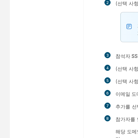
2
(선택 사
3
참석자 SS
4
(선택 사
5
(선택 사
6
이메일 도
7
추가
를 선
8
참가자를 
해당 도메