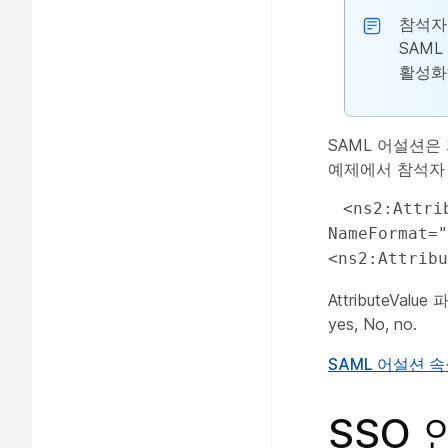
참석자
SAML
활성화
SAML 어설션은
예제에서 참석자
 <ns2:Attribute Name="isattendeerole" 
NameFormat="
<ns2:Attribu
AttributeVal
yes, No, no.
SAML 어설션 
SSO 