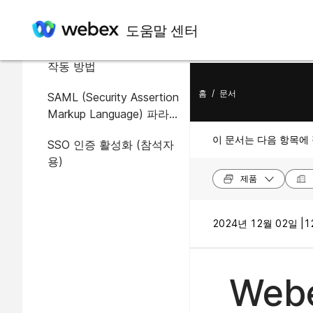
이 문서에서
도움말 센터
SSO로 자동 계정 만들기
작동 방법
홈
/
문서
SAML (Security Assertion
Markup Language) 파라미
터
이 문서는 다음 항목에
SSO 인증 활성화 (참석자
용)
제품
2024년 12월 02일 |
1
We