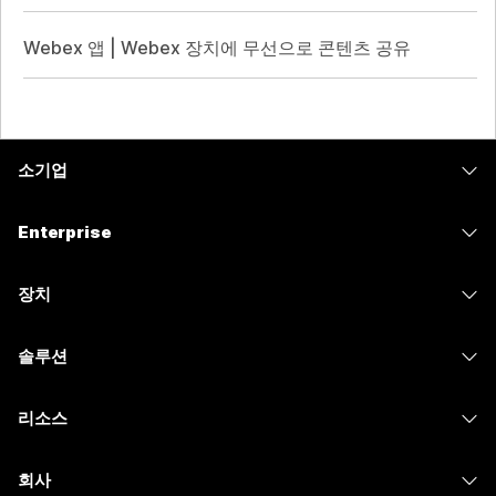
Webex 앱 | Webex 장치에 무선으로 콘텐츠 공유
소기업
가격
Enterprise
Webex 앱
Webex Suite
장치
Meetings
Calling
헤드셋
Calling
솔루션
Meetings
카메라
메시징
교육
메시징
리소스
Desk 시리즈
화면 공유
의료 서비스
Slido
다운로드
Room 시리즈
회사
정부
Webinars