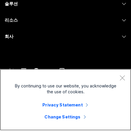
솔루션
Meetings
카메라
메시징
교육
메시징
리소스
Desk 시리즈
화면 공유
의료 서비스
Slido
다운로드
Room 시리즈
회사
정부
Webinars
테스트 미팅 참여하기
Board 시리즈
Cisco
재무
이벤트
온라인 학습
전화 시리즈
지원 연락처
스포츠 및 엔터테인먼트
Contact Center
통합
보조 프로그램
영업팀에 문의
최전선
CPaaS
접근성
약관 및 조건
Webex Blog
비영리
보안
By continuing to use our website, you acknowledge
포용성
개인 정보 보호 정책
the use of cookies.
Webex 사고적 리더십
스타트업
Control Hub
쿠키
실시간 및 주문형 웨비나
Privacy Statement
Webex Merch 스토어
등록 상표
하이브리드 작업
Webex 커뮤니티
©
2026
Cisco 및/또는 관련 제휴. All rights reserved.
경력
Change Settings
Webex 개발자