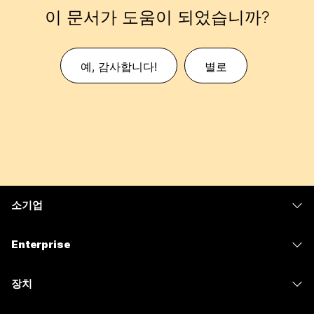
이 문서가 도움이 되었습니까?
예, 감사합니다!
별로
소기업
가격
Enterprise
Webex 앱
Webex Suite
장치
Meetings
Calling
헤드셋
Calling