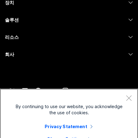
장치
Meetings
Calling
헤드셋
Calling
솔루션
Meetings
카메라
메시징
교육
메시징
리소스
Desk 시리즈
화면 공유
의료 서비스
Slido
다운로드
Room 시리즈
회사
정부
Webinars
테스트 미팅 참여하기
Board 시리즈
Cisco
재무
이벤트
온라인 학습
전화 시리즈
지원 연락처
스포츠 및 엔터테인먼트
Contact Center
통합
보조 프로그램
영업팀에 문의
최전선
CPaaS
접근성
약관 및 조건
Webex Blog
비영리
보안
By continuing to use our website, you acknowledge
포용성
개인 정보 보호 정책
the use of cookies.
Webex 사고적 리더십
스타트업
Control Hub
쿠키
실시간 및 주문형 웨비나
Webex Merch 스토어
Privacy Statement
등록 상표
하이브리드 작업
Webex 커뮤니티
©
2026
Cisco 및/또는 관련 제휴. All rights reserved.