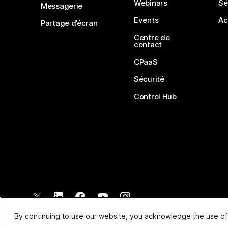
Webinars
Sé
Messagerie
Events
Ac
Partage d’écran
Centre de
contact
CPaaS
Sécurité
Control Hub
©
2026
Cisco et/ou ses affiliés. Tous droits réservés.
By continuing to use our website, you acknowledge the use of