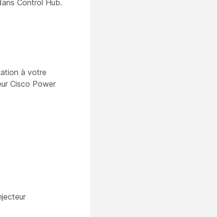
dans Control Hub.
ation à votre
teur Cisco Power
njecteur