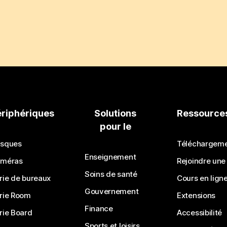
ériphériques
Solutions
Ressource
pour le
sques
Téléchargem
Enseignement
méras
Rejoindre une
Soins de santé
rie de bureaux
Cours en lign
Gouvernement
rie Room
Extensions
Finance
rie Board
Accessibilité
Sports et loisirs