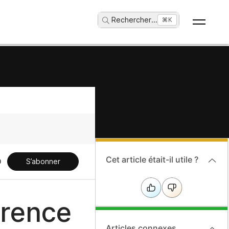
Rechercher
...
⌘K
Cet article était-il utile ?
S’abonner
érence
Articles connexes