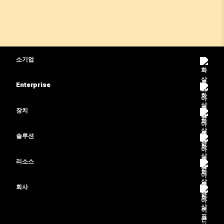
소기업
가격
Enterprise
Webex 앱
Webex Suite
장치
Meetings
Calling
헤드셋
Calling
솔루션
Meetings
카메라
교육
메시징
메시징
리소스
Desk 시리즈
의료 서비스
화면 공유
다운로드
Slido
Room 시리즈
회사
정부
테스트 미팅 참여하기
Webinars
Cisco
Board 시리즈
재무
온라인 학습
이벤트
지원 연락처