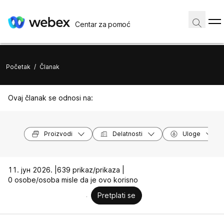
Centar za pomoć
Početak
/
Članak
Ovaj članak se odnosi na:
Proizvodi
Delatnosti
Uloge
11. јун 2026. |
639 prikaz/prikaza |
0 osobe/osoba misle da je ovo korisno
Pretplati se