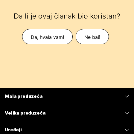
Da li je ovaj članak bio koristan?
Da, hvala vam!
Ne baš
Mala preduzeća
Cene
Velika preduzeća
Aplikacija Webex
Webex Suite
Uređaji
Sastanci