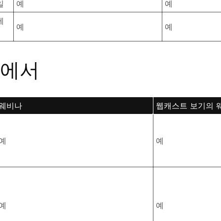
일
예
예
메
예
예
에서
웨비나
웹캐스트 보기의 
예
예
예
예