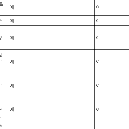
 활
예
예
화
예
예
서
정
예
예
발
로
예
예
는
료
예
예
요
는
료
예
예
요
초