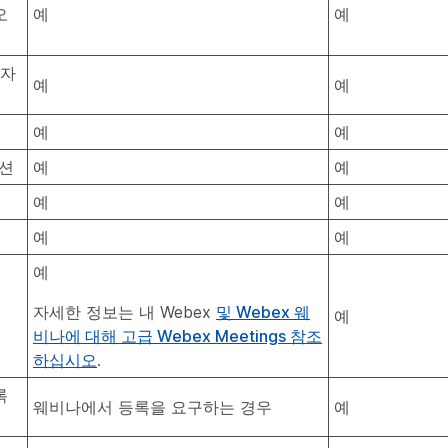
오
예
예
론자
예
예
예
예
옵션
예
예
예
예
예
예
예
자세한 정보는 내 Webex
및 Webex 웨
예
비나에 대해 고급 Webex Meetings 참조
하십시오
.
록
웨비나에서 등록을 요구하는 경우
예