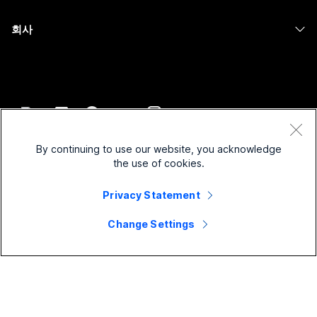
의료 서비스
Slido
다운로드
Room 시리즈
회사
정부
Webinars
테스트 미팅 참여하기
Board 시리즈
Cisco
재무
이벤트
온라인 학습
전화 시리즈
지원 연락처
스포츠 및 엔터테인먼트
Contact Center
통합
보조 프로그램
영업팀에 문의
최전선
CPaaS
접근성
약관 및 조건
Webex Blog
비영리
보안
By continuing to use our website, you acknowledge
포용성
개인 정보 보호 정책
the use of cookies.
Webex 사고적 리더십
스타트업
Control Hub
쿠키
실시간 및 주문형 웨비나
Webex Merch 스토어
Privacy Statement
등록 상표
하이브리드 작업
Webex 커뮤니티
©
2026
Cisco 및/또는 관련 제휴. All rights reserved.
경력
Change Settings
Webex 개발자
뉴스 및 혁신