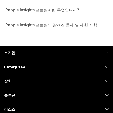
People Insights 프로필이란 무엇입니까?
People Insights 프로필의 알려진 문제 및 제한 사항
소기업
가격
Enterprise
Webex 앱
Webex Suite
장치
Meetings
Calling
헤드셋
Calling
솔루션
Meetings
카메라
메시징
교육
메시징
리소스
Desk 시리즈
화면 공유