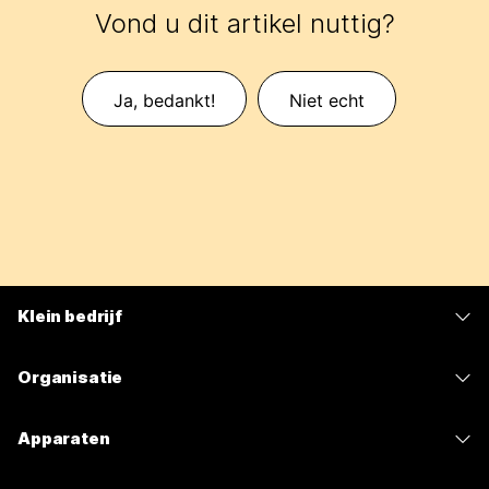
Vond u dit artikel nuttig?
Ja, bedankt!
Niet echt
Klein bedrijf
Prijzen
Organisatie
Webex-app
Webex Suite
Apparaten
Meetings
Calling
Headsets
Calling