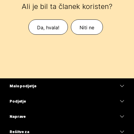
Ali je bil ta članek koristen?
Da, hvala!
Niti ne
Malo podjetje
Cene
Podjetje
Aplikacija Webex
Webex Suite
Naprave
Meetings
Calling
Naglavne slušalke
Calling
Rešitve za