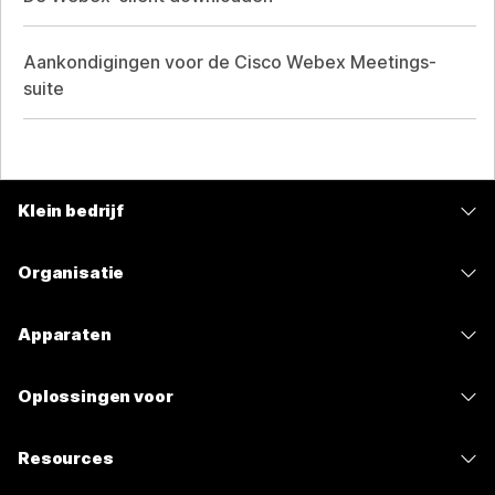
Aankondigingen voor de Cisco Webex Meetings-
suite
Klein bedrijf
Prijzen
Organisatie
Webex-app
Webex Suite
Apparaten
Meetings
Calling
Headsets
Calling
Oplossingen voor
Meetings
Camera's
Berichten
Onderwijs
Berichten
Resources
Bureauserie
Scherm delen
Gezondheidszorg
Slido