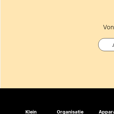
Vond
J
Klein
Organisatie
Appar