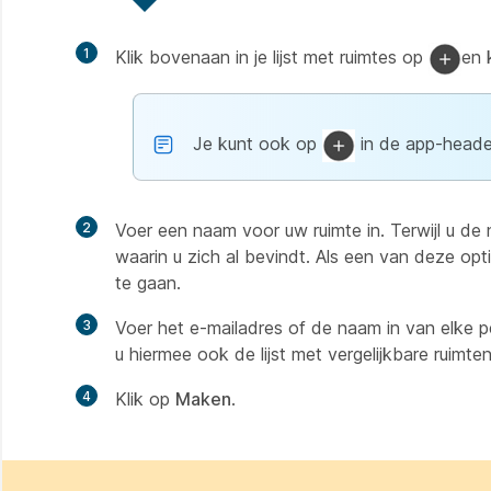
1
Klik bovenaan in je lijst met ruimtes op
en 
Je kunt ook op
in de app-heade
2
Voer een naam voor uw ruimte in. Terwijl u de n
waarin u zich al bevindt. Als een van deze op
te gaan.
3
Voer het e-mailadres of de naam in van elke pe
u hiermee ook de lijst met vergelijkbare ruimt
4
Klik op
Maken
.