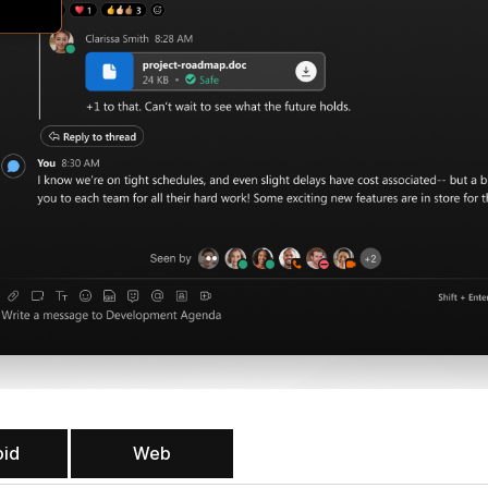
oid
Web