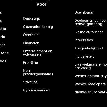
voor
s
Downloads
Onderwijs
s
Deelnemen aan ee
testvergadering
Gezondheidszorg
erie
Online cursussen
Overheid
rie
Integraties
Financiën
erie
Toegankelijkheid
Entertainment en
serie
volwassen
Inclusiviteit
ires
Frontline
Live webinars en w
aanvraag
Non-
profitorganisaties
Webex-community
Startups
Webex Developers
Hybride werken
Nieuws en innovati