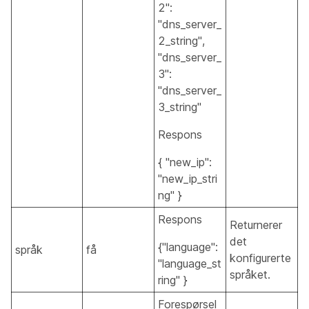
2":
"dns_server_
2_string",
"dns_server_
3":
"dns_server_
3_string"
Respons
{ "new_ip":
"new_ip_stri
ng" }
Respons
Returnerer
det
{"language":
språk
få
konfigurerte
"language_st
språket.
ring" }
Forespørsel