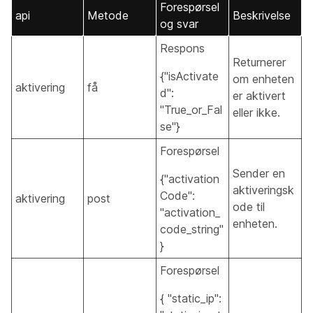
Forespørsel
api
Metode
Beskrivelse
og svar
Respons
Returnerer
{"isActivate
om enheten
aktivering
få
d":
er aktivert
"True_or_Fal
eller ikke.
se"}
Forespørsel
Sender en
{"activation
aktiveringsk
Code":
aktivering
post
ode til
"activation_
enheten.
code_string"
}
Forespørsel
{ "static_ip":