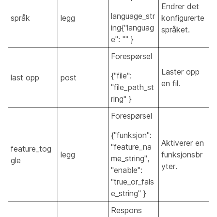
Endrer det
language_str
språk
legg
konfigurerte
ing{"languag
språket.
e": "" }
Forespørsel
Laster opp
{"file":
last opp
post
en fil.
"file_path_st
ring" }
Forespørsel
{"funksjon":
Aktiverer en
"feature_na
feature_tog
legg
funksjonsbr
me_string",
gle
yter.
"enable":
"true_or_fals
e_string" }
Respons