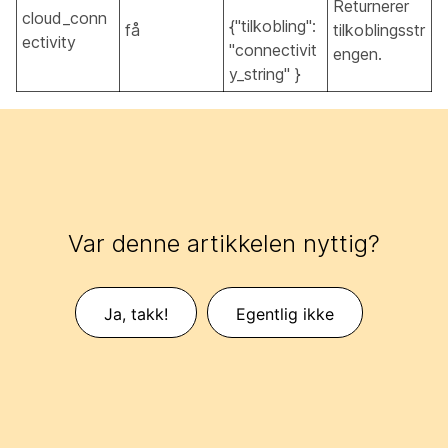
Returnerer
cloud_conn
{"tilkobling":
få
tilkoblingsstr
ectivity
"connectivit
engen.
y_string" }
Var denne artikkelen nyttig?
Ja, takk!
Egentlig ikke