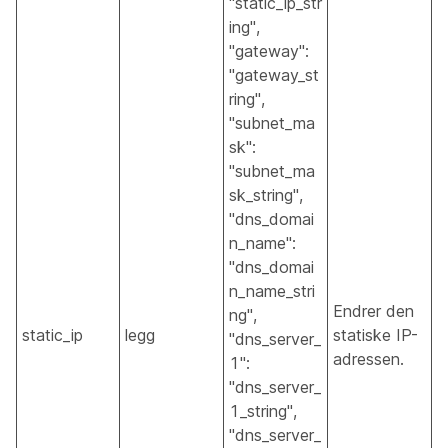
"static_ip_str
ing",
"gateway":
"gateway_st
ring",
"subnet_ma
sk":
"subnet_ma
sk_string",
"dns_domai
n_name":
"dns_domai
n_name_stri
Endrer den
ng",
static_ip
legg
statiske IP-
"dns_server_
adressen.
1":
"dns_server_
1_string",
"dns_server_