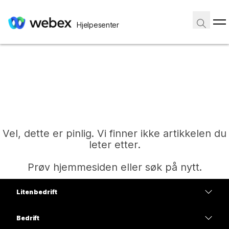
Hjelpesenter
Vel, dette er pinlig. Vi finner ikke artikkelen du
leter etter.
Prøv hjemmesiden eller søk på nytt.
Liten bedrift
Hjem
Priser
Bedrift