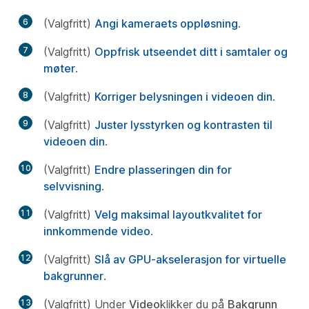
6
(Valgfritt)
Angi kameraets oppløsning
.
7
(Valgfritt)
Oppfrisk utseendet ditt i samtaler og
møter
.
8
(Valgfritt)
Korriger belysningen i videoen din
.
9
(Valgfritt)
Juster lysstyrken og kontrasten til
videoen din
.
10
(Valgfritt)
Endre plasseringen din for
selvvisning
.
11
(Valgfritt)
Velg maksimal layoutkvalitet for
innkommende video
.
12
(Valgfritt)
Slå av GPU-akselerasjon for virtuelle
bakgrunner
.
13
(Valgfritt) Under
Video
klikker du på
Bakgrunn