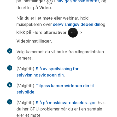
på
Innstillinger
i
navigasjonssidefeltet
, og
deretter på
Video
.
Når du er i et møte eller webinar, hold
musepekeren over
selvvisningsvideoen din
og
klikk på
Flere alternativer
>
Videoinnstillinger
.
2
Velg kameraet du vil bruke fra rullegardinlisten
Kamera
.
3
(Valgfritt)
Slå av speilvisning for
selvvisningsvideoen din
.
4
(Valgfritt)
Tilpass kameravideoen din til
selvbilde
.
5
(Valgfritt)
Slå på maskinvareakselerasjon
hvis
du har CPU-problemer når du er i en samtale
eller et møte.