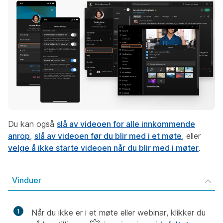
Du kan også
slå av videoen for alle innkommende
anrop
,
slå av videoen før du blir med i et møte
, eller
velge å ikke starte videoen når du blir med i møter
.
Vinduer
1
Når du ikke er i et møte eller webinar, klikker du