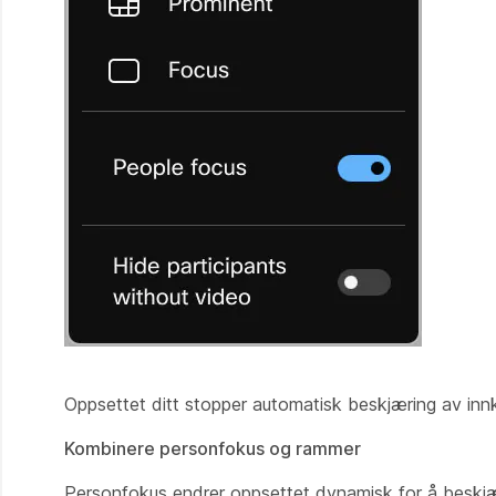
Oppsettet ditt stopper automatisk beskjæring av i
Kombinere personfokus og rammer
Personfokus endrer oppsettet dynamisk for å beskjær