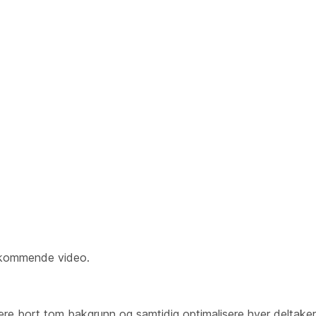
nnkommende video.
e bort tom bakgrunn og samtidig optimalisere hver deltaker