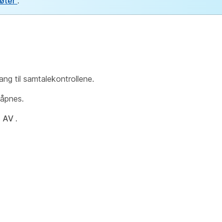
møter
.
ang til samtalekontrollene.
åpnes.
n
AV
.