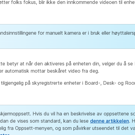
øtter folks fokus, blir ikke den innkommende videoen til enh
sinnstillingene for manuelt kamera er i bruk eller høyttalers
te betyr at når den aktiveres på enheten din, velger du å se
er automatisk mottar beskåret video fra deg.
lgjengelig på skyregistrerte enheter i Board-, Desk- og Roo
 skjermoppsett. Hvis du vil ha en beskrivelse av oppsettene s
ordan de vises som standard, kan du lese
denne artikkelen
. H
lig fra Oppsett-menyen, og som påvirker utseendet til det va