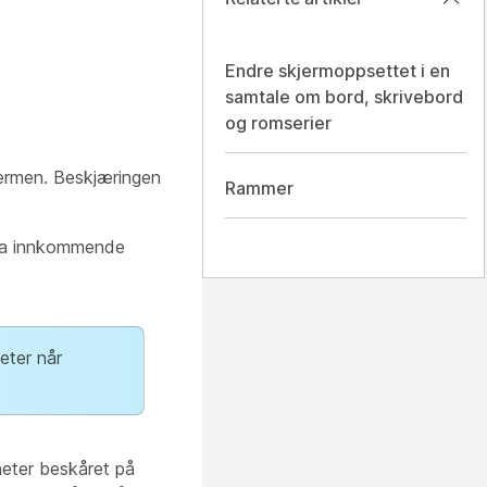
Endre skjermoppsettet i en
samtale om bord, skrivebord
og romserier
jermen. Beskjæringen
Rammer
 ha innkommende
eter når
heter beskåret på