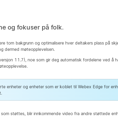
 og fokuser på folk.
re tom bakgrunn og optimalisere hver deltakers plass på sk
t og dermed møteopplevelsen.
ersjon 11.7), noe som gir deg automatisk fordelene ved å
øteopplevelse.
rerte enheter og enheter som er koblet til Webex Edge for enh
t.
 som støttes, blir innkommende video fra andre støttede en