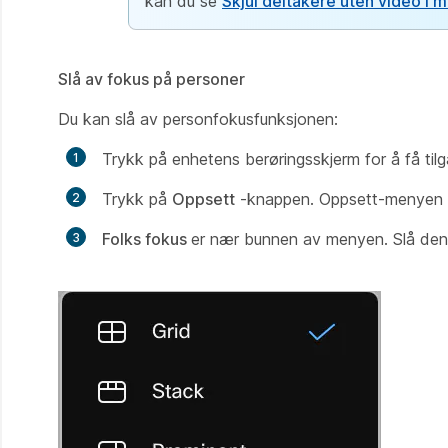
kan du se
Skjul deltakere uten video i 
Slå av fokus på personer
Du kan slå av personfokusfunksjonen:
Trykk på enhetens berøringsskjerm for å få tilg
Trykk på
Oppsett
-knappen. Oppsett-menyen 
Folks fokus
er nær bunnen av menyen. Slå de