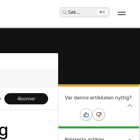
Søk
...
⌘K
Var denne artikkelen nyttig?
Abonner
og
Relaterte artikler