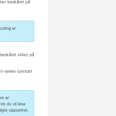
eten beskåret på
poring er
 beskåret video på
m-serien (unntatt
om er
vis du vil lese
lgte oppsettet,