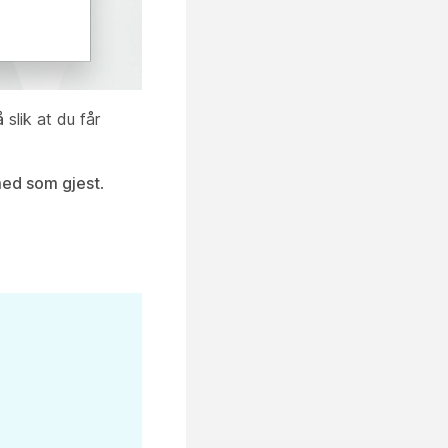
å
slik at du får
med som gjest
.