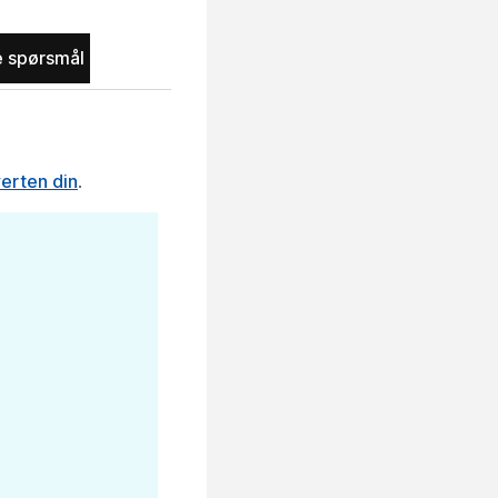
te spørsmål
erten din
.