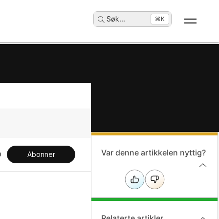
Søk
...
⌘K
Var denne artikkelen nyttig?
Abonner
Relaterte artikler