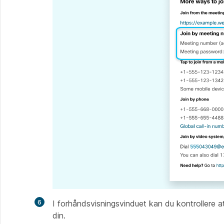
6
I forhåndsvisningsvinduet kan du kontrollere at
din.