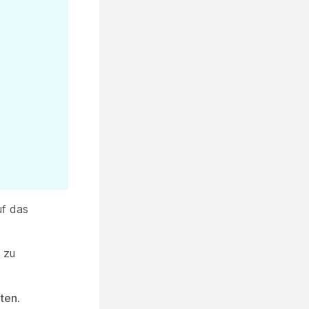
uf das
 zu
rten
.