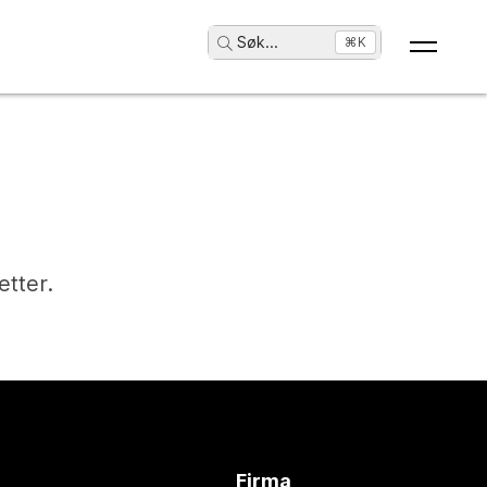
Søk
...
⌘K
etter.
Firma