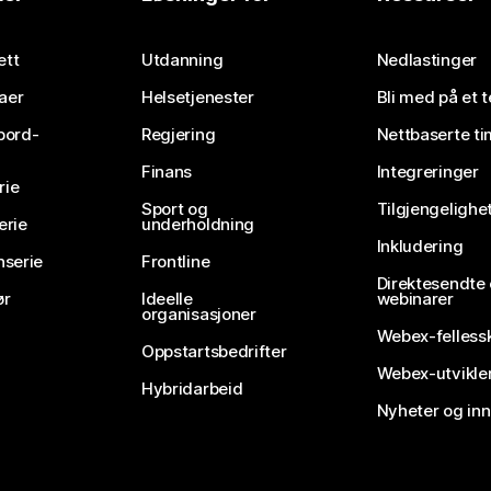
Send inn et spørsmål
ett
Utdanning
Nedlastinger
aer
Helsetjenester
Bli med på et 
bord-
Regjering
Nettbaserte ti
Finans
Integreringer
rie
Sport og
Tilgjengelighe
erie
underholdning
Inkludering
nserie
Frontline
Direktesendte
ør
Ideelle
webinarer
organisasjoner
Webex-felless
Oppstartsbedrifter
Webex-utvikle
Hybridarbeid
Nyheter og in