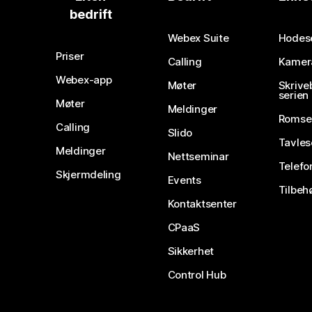
bedrift
Webex Suite
Hodes
Priser
Calling
Kamer
Webex-app
Møter
Skrive
serien
Møter
Meldinger
Romse
Calling
Slido
Tavles
Meldinger
Nettseminar
Telefo
Skjermdeling
Events
Tilbeh
Kontaktsenter
CPaaS
Sikkerhet
Control Hub