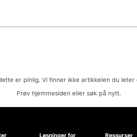
dette er pinlig. Vi finner ikke artikkelen du leter 
Prøv hjemmesiden eller søk på nytt.
Hjem
ter
Løsninger for
Ressurser
Trenger du et svar?