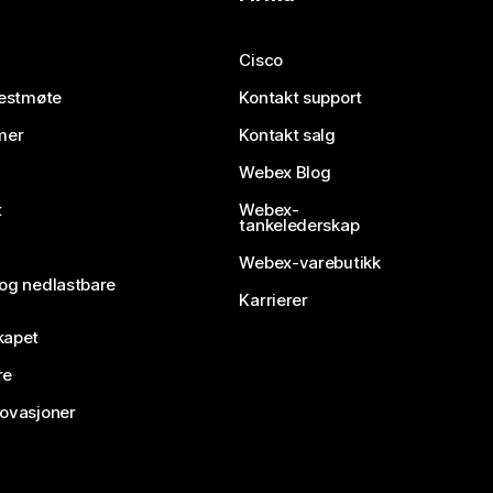
Cisco
testmøte
Kontakt support
mer
Kontakt salg
Webex Blog
t
Webex-
tankelederskap
Webex-varebutikk
 og nedlastbare
Karrierer
kapet
re
novasjoner