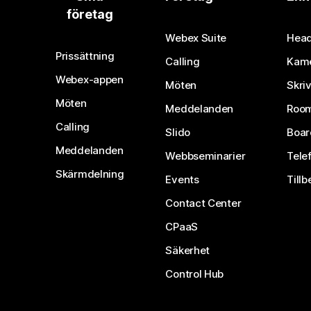
företag
Webex Suite
Head
Prissättning
Calling
Kam
Webex-appen
Möten
Skri
Möten
Meddelanden
Room
Calling
Slido
Boar
Meddelanden
Webbseminarier
Tele
Skärmdelning
Events
Tillb
Contact Center
CPaaS
Säkerhet
Control Hub