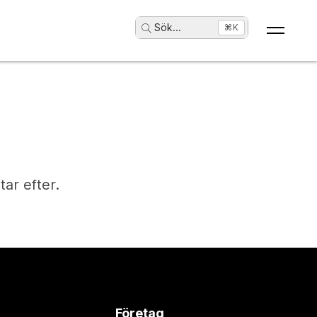
Sök
...
⌘K
tar efter.
Företag