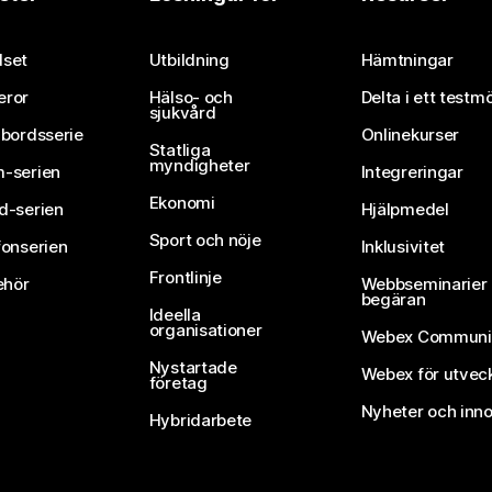
Skicka in en fråga
set
Utbildning
Hämtningar
eror
Hälso- och
Delta i ett testm
sjukvård
vbordsserie
Onlinekurser
Statliga
myndigheter
-serien
Integreringar
Ekonomi
d-serien
Hjälpmedel
Sport och nöje
fonserien
Inklusivitet
Frontlinje
ehör
Webbseminarier 
begäran
Ideella
organisationer
Webex Communi
Nystartade
Webex för utvec
företag
Nyheter och inno
Hybridarbete