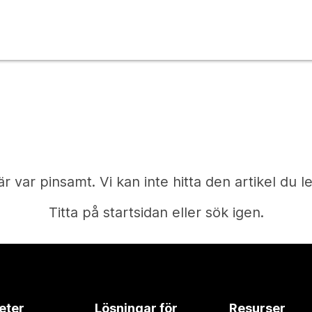
är var pinsamt. Vi kan inte hitta den artikel du le
Titta på startsidan eller sök igen.
Start
eter
Lösningar för
Resurser
Behöver du ett svar?