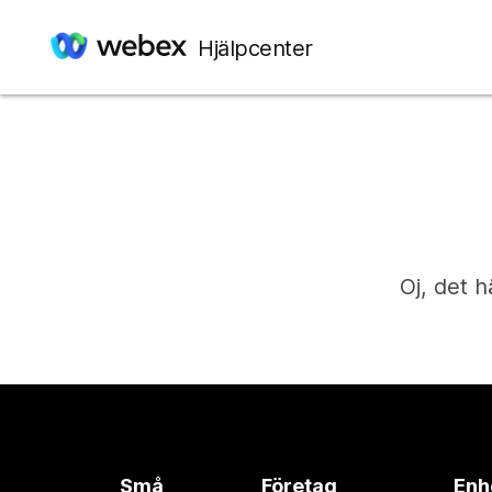
Hjälpcenter
Oj, det h
Små
Företag
Enh