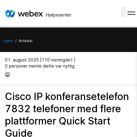
Hjelpesenter
Hjem
/
Artikkel
Denne artikkelen gjelder:
Produkter
Roller
August 01, 2025 |
110 visning(er) |
0 personer mente dette var nyttig
Abonner