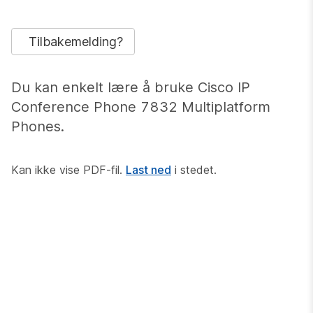
Cisco IP konferansetelefon
7832 telefoner med flere
plattformer Quick Start
Guide
Tilbakemelding?
Du kan enkelt lære å bruke Cisco IP
Conference Phone 7832 Multiplatform
Phones.
Kan ikke vise PDF-fil.
Last ned
i stedet.