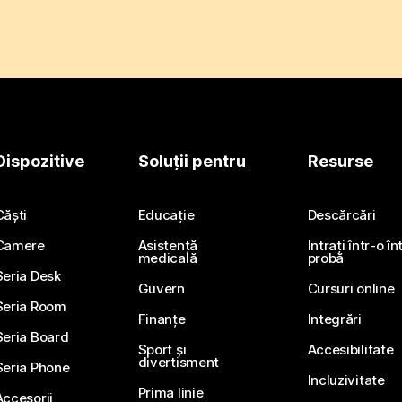
Dispozitive
Soluții pentru
Resurse
Căști
Educație
Descărcări
Camere
Asistență
Intrați într-o î
medicală
probă
Seria Desk
Guvern
Cursuri online
Seria Room
Finanțe
Integrări
Seria Board
Sport și
Accesibilitate
divertisment
Seria Phone
Incluzivitate
Prima linie
Accesorii