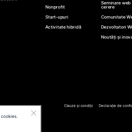
Seminare web li
Nonprofit
cerere
Start-upuri
Comunitate W
Activitate hibridă
Dezvoltatori 
Noutăți și inov
Clauze și condiții
Declarație de confid
 cookies.