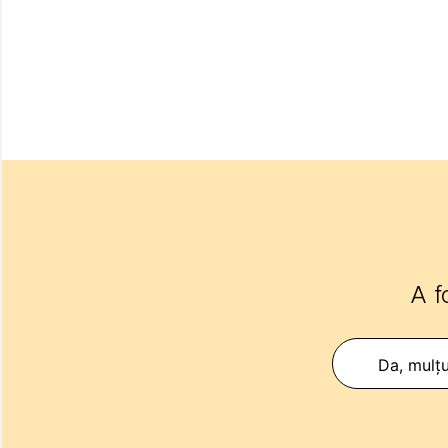
A f
Da, mulț