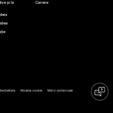
ve și la
Cariere
ebex
Webex
ație
ențialitate
Module cookie
Mărci comerciale