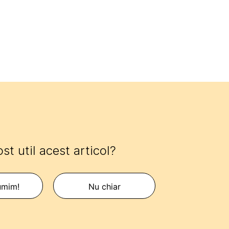
ost util acest articol?
umim!
Nu chiar