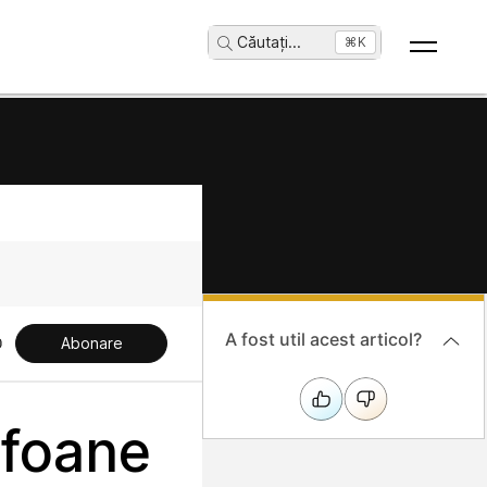
Căutați
...
⌘K
A fost util acest articol?
Abonare
efoane