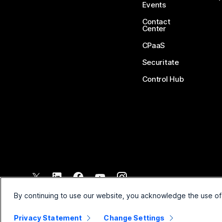
Events
Contact
Center
CPaaS
Securitate
Control Hub
©
2026
Cisco și/sau afiliații săi. Toate drepturile rezervate.
By continuing to use our website, you acknowledge the use of
Privacy Statement
Change Settings