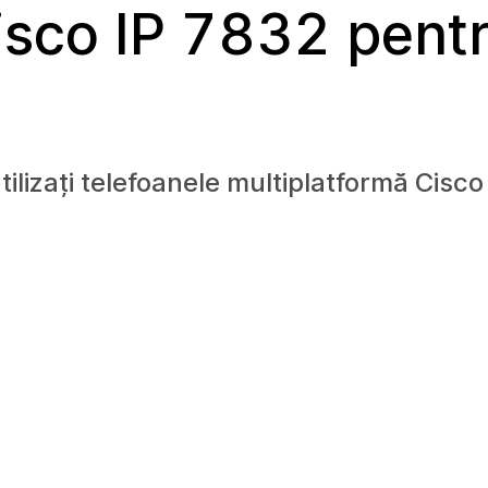
isco IP 7832 pent
e
ilizați telefoanele multiplatformă Cisco