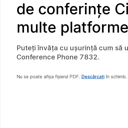
de conferințe C
multe platform
Puteți învăța cu ușurință cum să ut
Conference Phone 7832.
Nu se poate afișa fișierul PDF.
Descărcați
în schimb.