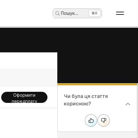
Пошук
...
⌘K
Оформити
Чи була ця стаття
передплату
корисною?