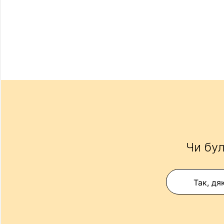
Чи бул
Так, дя