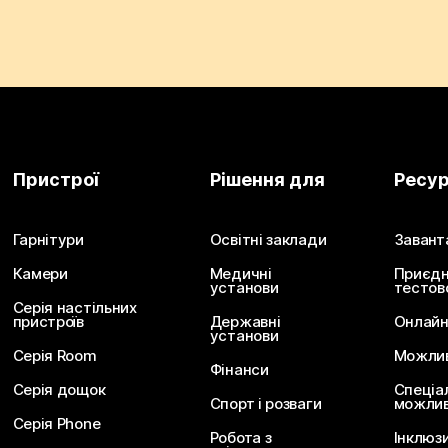
Пристрої
Рішення для
Ресу
Гарнітури
Освітні заклади
Завант
Камери
Медичні
Приєдн
установи
тестов
Серія настільних
пристроїв
Державні
Онлайн
установи
Серія Room
Можливо
Фінанси
Серія дощок
Спеціа
Спорт і розваги
можлив
Серія Phone
Робота з
Інклюз