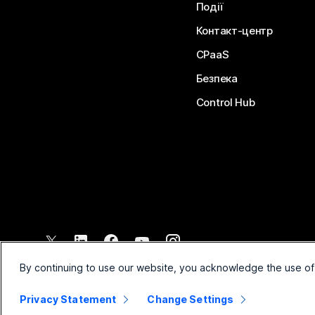
Події
Контакт-центр
CPaaS
Безпека
Control Hub
©
2026
Cisco і (або) афілійовані компанії. Усі права захищено.
By continuing to use our website, you acknowledge the use of
Privacy Statement
Change Settings