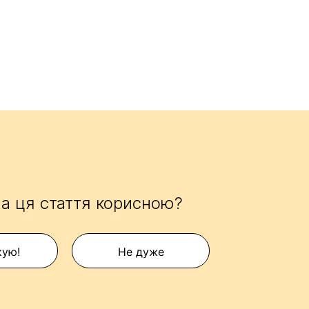
а ця стаття корисною?
кую!
Не дуже