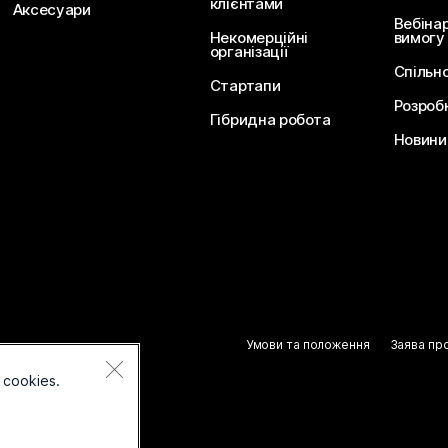
клієнтами
Аксесуари
Вебіна
Некомерційні
вимогу
організації
Спільн
Стартапи
Розроб
Гібридна робота
Новини 
Умови та положення
Заява пр
 cookies.