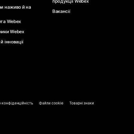
продукції Webex
ри наживо й на
Вакансії
ота Webex
ники Webex
й інновації
о конфіденційність
Файли cookie
Товарні знаки