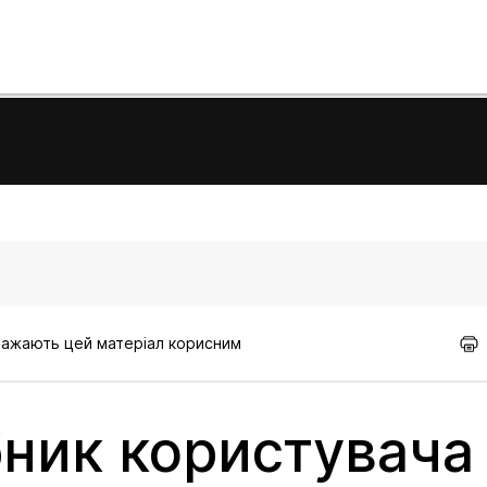
вважають цей матеріал корисним
бник користувача