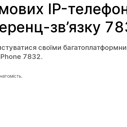
мових IP-телефон
ференц-зв’язку 7
истуватися своїми багатоплатформн
 Phone 7832.
натомість.