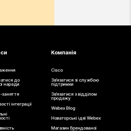
рси
Компанія
аження
Cisco
атися до
Зв’язатися зі службою
ої наради
підтримки
-заняття
Зв’язатися з відділом
продажу
сті інтеграції
Webex Blog
льні
ості
Новаторські ідеї Webex
ивність
Магазин брендованої