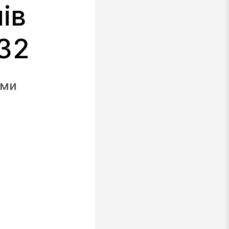
ів
832
ими