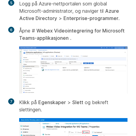
5
Logg på Azure-nettportalen som global
Microsoft-administrator, og naviger til
Azure
Active Directory
>
Enterprise-programmer
.
6
Åpne #
Webex Videointegrering for Microsoft
Teams-applikasjonen
.
7
Klikk på
Egenskaper
>
Slett
og bekreft
slettingen.