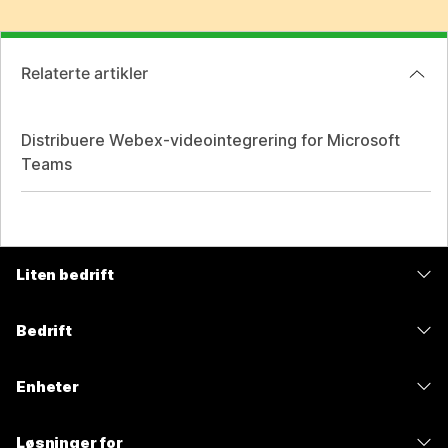
Relaterte artikler
Distribuere Webex-videointegrering for Microsoft
Teams
Liten bedrift
Priser
Bedrift
Webex-app
Webex Suite
Enheter
Møter
Calling
Hodesett
Calling
Løsninger for
Møter