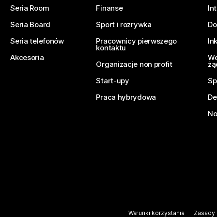
Seria Room
Finanse
In
Seria Board
Sport i rozrywka
Do
Seria telefonów
Pracownicy pierwszego
In
kontaktu
Akcesoria
We
Organizacje non profit
żą
Start-upy
Sp
Praca hybrydowa
De
No
Warunki korzystania
Zasady 