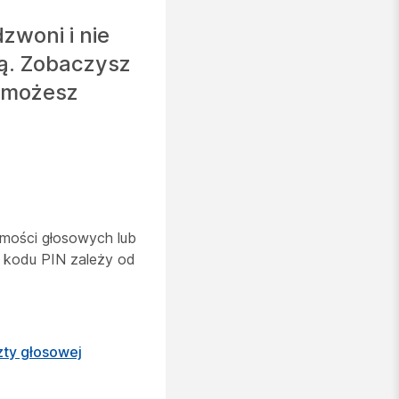
zwoni i nie
ą. Zobaczysz
e możesz
mości głosowych lub
a kodu PIN zależy od
zty głosowej