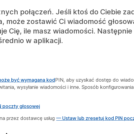
nych połączeń. Jeśli ktoś do Ciebie zad
a, może zostawić Ci wiadomość głosow
uje Cię, ile masz wiadomości. Następni
ednio w aplikacji.
 może być wymagana kod
PIN, aby uzyskać dostęp do wiado
owitania, wysyłanie wiadomości i inne. Sposób konfigurowani
N poczty głosowej
wana przez dostawcę usług
— Ustaw lub zresetuj kod PIN poc