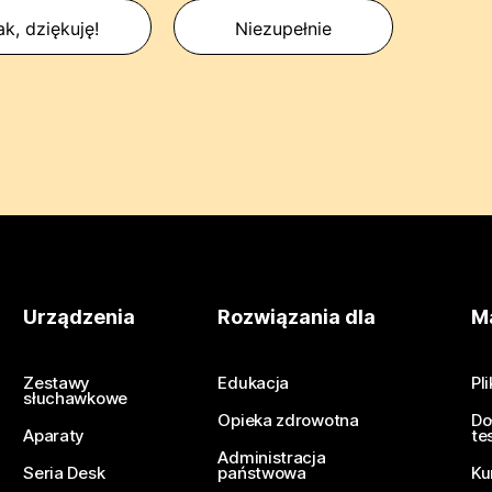
ak, dziękuję!
Niezupełnie
Urządzenia
Rozwiązania dla
Ma
Zestawy
Edukacja
Pl
słuchawkowe
Opieka zdrowotna
Do
Aparaty
te
Administracja
Seria Desk
państwowa
Ku