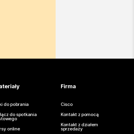
teriały
Firma
iki do pobrania
Cisco
łącz do spotkania
Kontakt z pomocą
stowego
Kontakt z działem
rsy online
sprzedaży