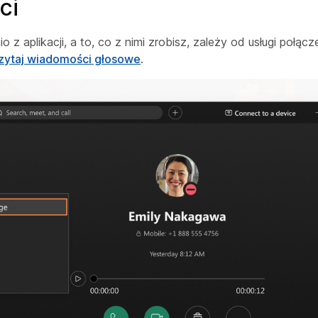
ci
aplikacji, a to, co z nimi zrobisz, zależy od usługi połąc
czytaj wiadomości głosowe
.