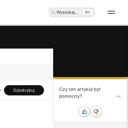
Wyszukaj
...
⌘K
Czy ten artykuł był
Subskrybuj
pomocny?