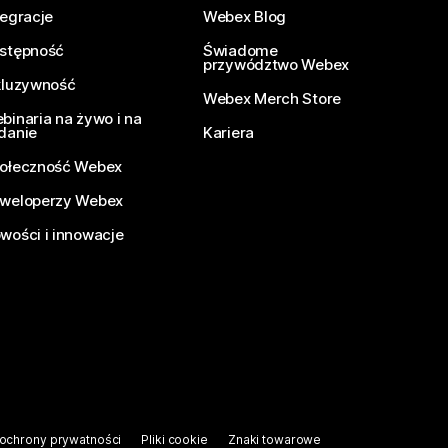
tegracje
Webex Blog
stępność
Świadome
przywództwo Webex
kluzywność
Webex Merch Store
binaria na żywo i na
danie
Kariera
ołeczność Webex
weloperzy Webex
wości i innowacje
ochrony prywatności
Pliki cookie
Znaki towarowe