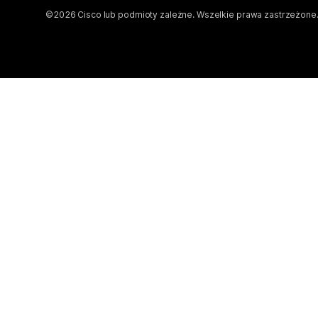
©
2026
Cisco lub podmioty zależne. Wszelkie prawa zastrzeżone