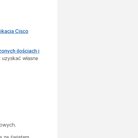
ikacja Cisco
nych ilościach i
uzyskać własne
sowych.
ą ze światem