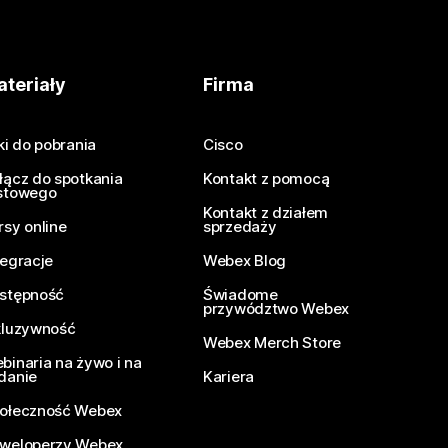
teriały
Firma
iki do pobrania
Cisco
łącz do spotkania
Kontakt z pomocą
stowego
Kontakt z działem
rsy online
sprzedaży
tegracje
Webex Blog
stępność
Świadome
przywództwo Webex
kluzywność
Webex Merch Store
binaria na żywo i na
danie
Kariera
ołeczność Webex
weloperzy Webex