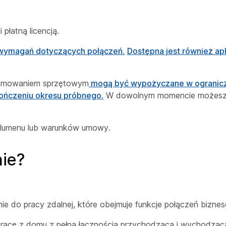
 płatną licencją.
 wymagań dotyczących połączeń.
Dostępna jest również apl
gramowaniem sprzętowym
mogą być wypożyczane w ograniczo
ończeniu okresu próbnego.
W dowolnym momencie możesz 
lumenu lub warunków umowy.
nie?
ie do pracy zdalnej, które obejmuje funkcje połączeń bizne
racę z domu z pełną łącznością przychodzącą i wychodząc