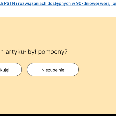
ch PSTN i rozwiązaniach dostępnych w 90-dniowej wersji 
n artykuł był pomocny?
kuję!
Niezupełnie