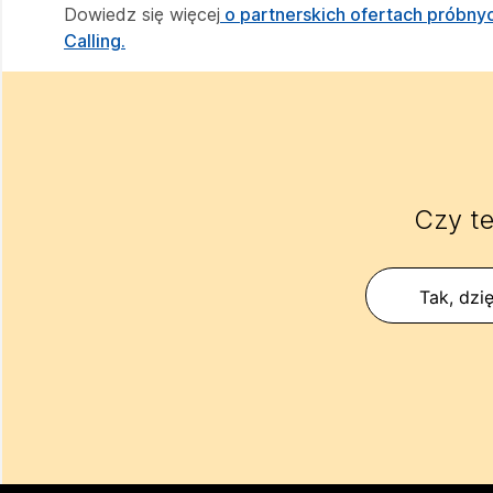
Dowiedz się więcej
o partnerskich ofertach próbny
Calling.
Czy te
Tak, dzię