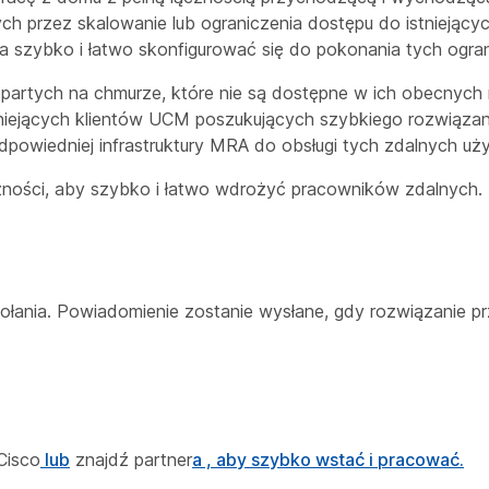
ch przez skalowanie lub ograniczenia dostępu do istniejący
 szybko i łatwo skonfigurować się do pokonania tych ogran
opartych na chmurze, które nie są dostępne w ich obecnych
niejących klientów UCM poszukujących szybkiego rozwiąza
dpowiedniej infrastruktury MRA do obsługi tych zdalnych uż
yczności, aby szybko i łatwo wdrożyć pracowników zdalnych.
łania. Powiadomienie zostanie wysłane, gdy rozwiązanie pr
Cisco
lub
znajdź partner
a , aby szybko wstać i pracować.