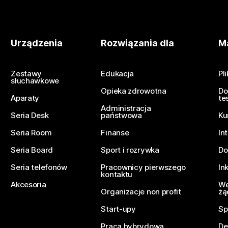
Urządzenia
Rozwiązania dla
Ma
Zestawy
Edukacja
Pl
słuchawkowe
Opieka zdrowotna
Do
Aparaty
te
Administracja
Seria Desk
państwowa
Ku
Seria Room
Finanse
In
Seria Board
Sport i rozrywka
Do
Seria telefonów
Pracownicy pierwszego
In
kontaktu
Akcesoria
We
Organizacje non profit
żą
Start-upy
Sp
Praca hybrydowa
De