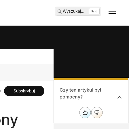
Wyszukaj
...
⌘K
Czy ten artykuł był
Subskrybuj
pomocny?
bny