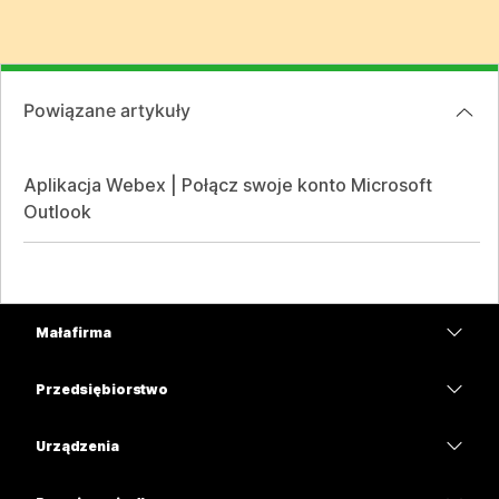
Powiązane artykuły
Aplikacja Webex | Połącz swoje konto Microsoft
Outlook
Mała firma
Cennik
Przedsiębiorstwo
Aplikacja Webex
Webex Suite
Urządzenia
Meetings
Calling
Zestawy słuchawkowe