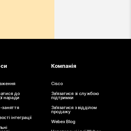
рси
Компанія
аження
Cisco
атися до
Зв’язатися зі службою
ої наради
підтримки
-заняття
Зв’язатися з відділом
продажу
сті інтеграції
Webex Blog
льні