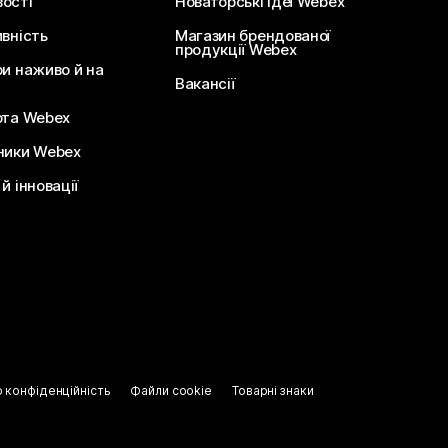
ості
Новаторські ідеї Webex
ивність
Магазин брендованої
продукції Webex
ри наживо й на
Вакансії
ота Webex
ники Webex
й інновації
о конфіденційність
Файли cookie
Товарні знаки