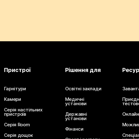
Пристрої
Рішення для
Ресу
Гарнітури
Освітні заклади
Завант
Камери
Медичні
Приєдн
установи
тестов
Серія настільних
пристроїв
Державні
Онлайн
установи
Серія Room
Можливо
Фінанси
Серія дощок
Спеціа