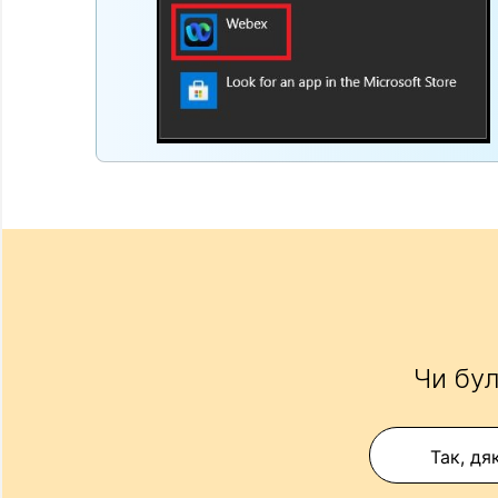
Чи бул
Так, дя