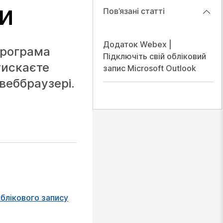
ми
Пов’язані статті
Додаток Webex |
програма
Підключіть свій обліковий
тискаєте
запис Microsoft Outlook
веббраузері.
блікового запису