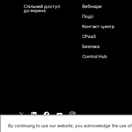
Спільний доступ
Вебінари
до екрана
Події
Контакт-центр
CPaaS
Безпека
Control Hub
©
2026
Cisco і (або) афілійовані компанії. Усі права захищено.
By continuing to use our website, you acknowledge the use of