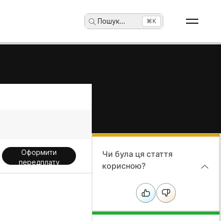
Пошук
...
⌘K
Оформити
Чи була ця стаття
передплату
корисною?