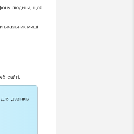
лефону людини, щоб
 вказівник миші
еб-сайті.
для дзвінків