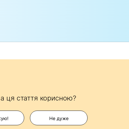
а ця стаття корисною?
кую!
Не дуже