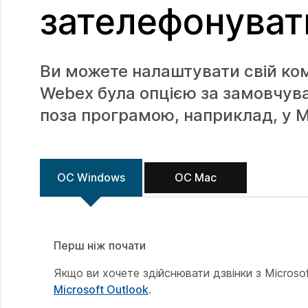
зателефонуват
Ви можете налаштувати свій ко
Webex була опцією за замовчува
поза програмою, наприклад, у Mi
ОС Windows
ОС Mac
Перш ніж почати
Якщо ви хочете здійснювати дзвінки з Microsoft
Microsoft Outlook
.