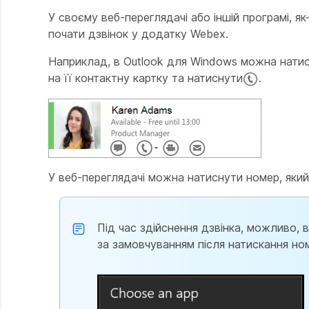
У своєму веб-переглядачі або іншій програмі, я
почати дзвінок у додатку Webex.
Наприклад, в Outlook для Windows можна натис
на її контактну картку та натиснути
.
У веб-переглядачі можна натиснути номер, який
Під час здійснення дзвінка, можливо,
за замовчуванням після натискання но