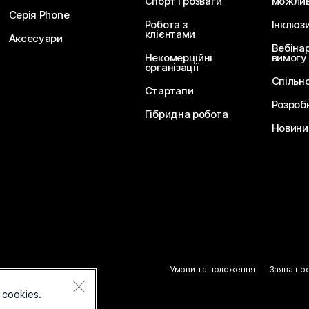
Спорт і розваги
можлив
Серія Phone
Робота з
Інклюз
клієнтами
Аксесуари
Вебіна
Некомерційні
вимогу
організації
Спільн
Стартапи
Розроб
Гібридна робота
Новини 
Умови та положення
Заява пр
 cookies.