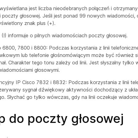
wyświetlana jest liczba nieodebranych połączeń i otrzyman
 poczty głosowej. Jeśli jest ponad 99 nowych wiadomości
świetlony znak plus (+).
(!) informuje o pilnych wiadomościach poczty głosowej.
o 6800, 7800 i 8800: Podczas korzystania z linii telefoniczn
awkowym lub telefonie głośnomówiącym może być również s
ł. Charakter tego tonu zależy od linii. Jest słyszalny tylko
z wiadomościami głosowymi.
ncyjny IP Cisco 7832 i 8832: Podczas korzystania z linii te
rzerywany sygnał dźwiękowy aktywności dochodzący z ukł
. Słychać go tylko wówczas, gdy na linii oczekuje wiadom
p do poczty głosowej