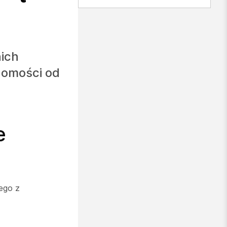
nich
domości od
e
ego z