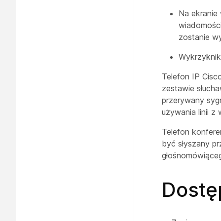
Na ekranie 
wiadomości
zostanie wy
Wykrzyknik 
Telefon IP Cisc
zestawie słuch
przerywany sygna
używania linii 
Telefon konfere
być słyszany p
głośnomówiącego
Dostę