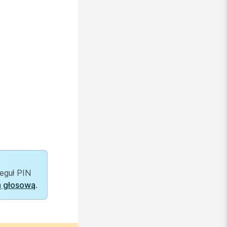
eguł PIN
ą głosową
.