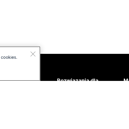
 cookies.
Urządzenia
Rozwiązania dla
Ma
Zestawy
Edukacja
Pl
słuchawkowe
Opieka zdrowotna
Do
Aparaty
te
Administracja
Seria Desk
państwowa
Ku