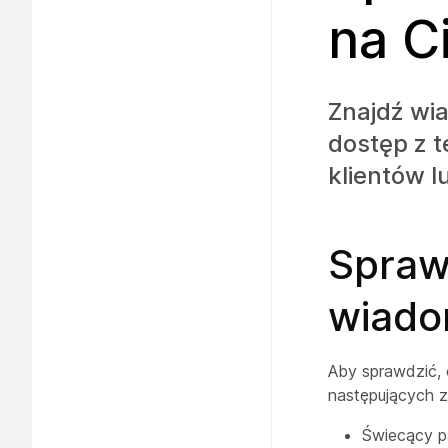
na C
Znajdź wia
dostęp z t
klientów 
Sprawd
wiado
Aby sprawdzić,
następujących 
Świecący p