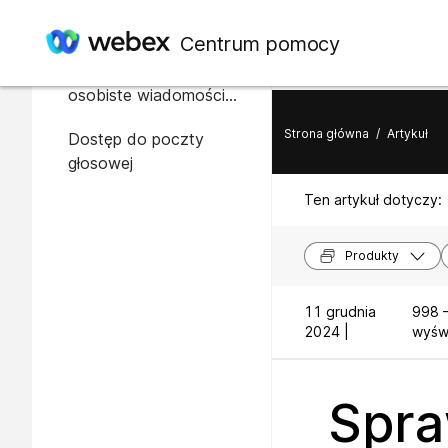
W tym artykule
Centrum pomocy
Sprawdź, czy istnieją
osobiste wiadomości
poczty głosowej
Strona główna
/
Artykuł
Dostęp do poczty
głosowej
Ten artykuł dotyczy:
Produkty
11 grudnia
998 
2024 |
wyświ
Spra