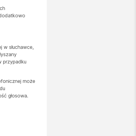
ych
, dodatkowo
ej w słuchawce,
łyszany
 w przypadku
lefonicznej może
adu
ość głosowa.