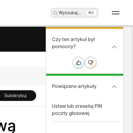
Wyszukaj
...
⌘K
Czy ten artykuł był
pomocny?
Powiązane artykuły
Subskrybuj
Ustaw lub zresetuj PIN
poczty głosowej
wą