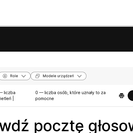
Role
Modele urządzeń
— liczba
0 — liczba osób, które uznały to za
etleń |
pomocne
wdź pocztę głoso