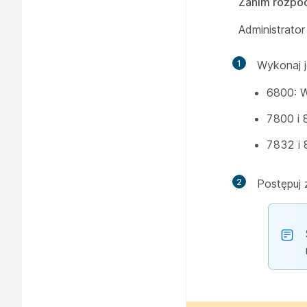
Zanim rozpo
Administrato
1
Wykonaj j
6800: 
7800 i
7832 i 
2
Postępuj 