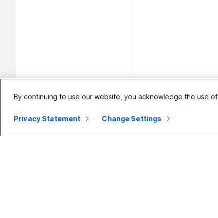
By continuing to use our website, you acknowledge the use of
Privacy Statement
Change Settings
Mała firma
Przedsiębiorstwo
Cennik
Webex Suite
Aplikacja
Calling
Webex
Meetings
Meetings
Wiadomości