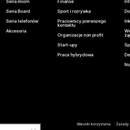
Seria Room
Finanse
In
Seria Board
Sport i rozrywka
Do
Seria telefonów
Pracownicy pierwszego
In
kontaktu
Akcesoria
We
Organizacje non profit
żą
Start-upy
Sp
Praca hybrydowa
De
No
Warunki korzystania
Zasady 