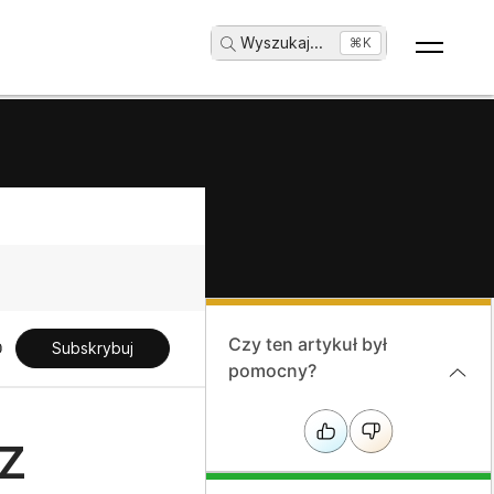
Wyszukaj
...
⌘K
Czy ten artykuł był
Subskrybuj
pomocny?
z