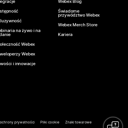
tegracje
Webex Blog
stępność
Świadome
przywództwo Webex
kluzywność
Webex Merch Store
binaria na żywo i na
danie
Kariera
ołeczność Webex
weloperzy Webex
wości i innowacje
ochrony prywatności
Pliki cookie
Znaki towarowe