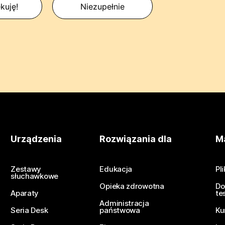
kuję!
Niezupełnie
Urządzenia
Rozwiązania dla
Ma
Zestawy
Edukacja
Pl
słuchawkowe
Opieka zdrowotna
Do
Aparaty
te
Administracja
Seria Desk
państwowa
Ku