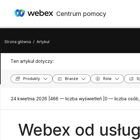
Centrum pomocy
Strona główna
/
Artykuł
Ten artykuł dotyczy:
Produkty
Branże
Role
S
24 kwietnia 2026 |
466 — liczba wyświetleń |
0 — liczba osób
Webex od usług