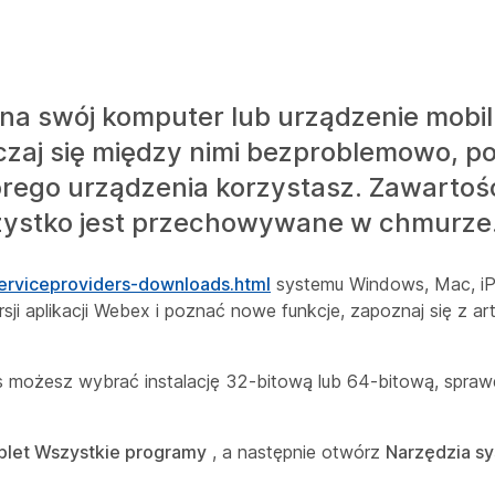
a swój komputer lub urządzenie mobiln
ączaj się między nimi bezproblemowo, p
tórego urządzenia korzystasz. Zawartoś
ystko jest przechowywane w chmurze
rviceproviders-downloads.html
systemu Windows, Mac, iPh
ji aplikacji Webex i poznać nowe funkcje, zapoznaj się z a
 możesz wybrać instalację 32-bitową lub 64-bitową, spraw
plet Wszystkie programy
, a następnie otwórz
Narzędzia s