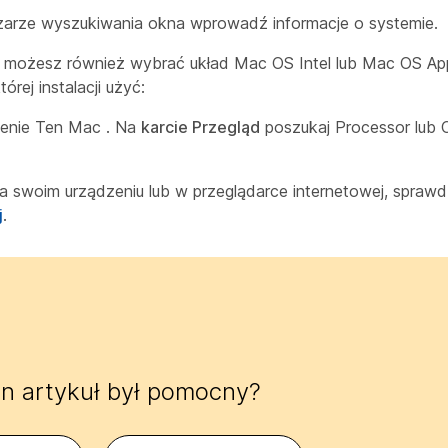
zarze wyszukiwania okna wprowadź
informacje o systemie
.
możesz również wybrać układ Mac OS Intel lub Mac OS Appl
rej instalacji użyć:
ecenie Ten Mac
. Na
karcie Przegląd
poszukaj Processor lub C
na swoim urządzeniu lub w przeglądarce internetowej, spraw
j
.
n artykuł był pomocny?