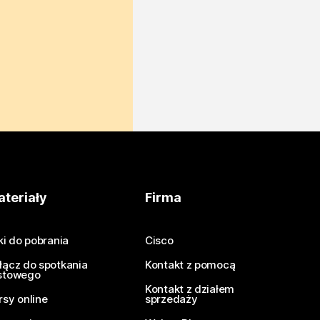
teriały
Firma
iki do pobrania
Cisco
łącz do spotkania
Kontakt z pomocą
stowego
Kontakt z działem
rsy online
sprzedaży