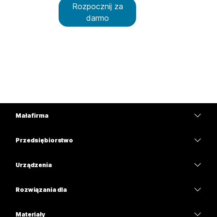
Rozpocznij za
darmo
Mała firma
Cennik
Przedsiębiorstwo
Aplikacja Webex
Webex Suite
Urządzenia
Meetings
Calling
Zestawy słuchawkowe
Calling
Rozwiązania dla
Meetings
Aparaty
Edukacja
Wiadomości
Wiadomości
Materiały