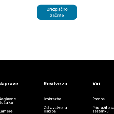
Brezplačno
začnite
Naprave
Rešitve za
Viri
Naglavne
Izobrazba
Prenosi
slušalke
Zdravstvena
Pridružite 
Kamere
oskrba
sestanku