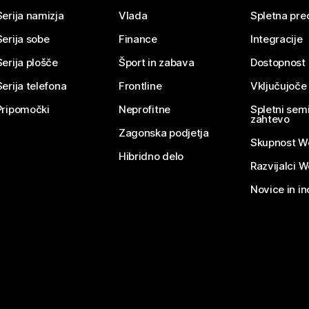
Serija namizja
Vlada
Spletna pre
Serija sobe
Finance
Integracije
Serija plošče
Šport in zabava
Dostopnost
Serija telefona
Frontline
Vključujoče
Pripomočki
Neprofitne
Spletni semi
zahtevo
Zagonska podjetja
Skupnost W
Hibridno delo
Razvijalci 
Novice in in