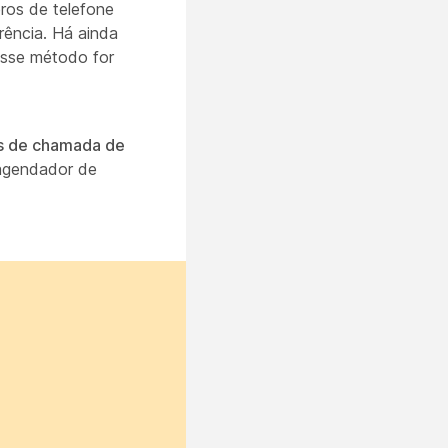
eros de telefone
rência. Há ainda
esse método for
os de chamada de
agendador de