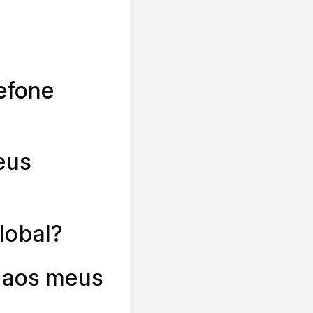
lefone
eus
lobal?
 aos meus