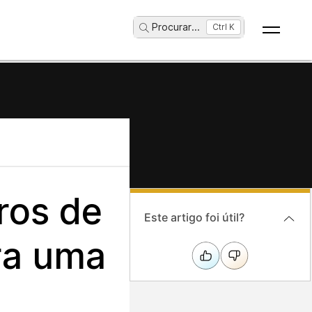
Procurar
...
Ctrl K
ros de
Este artigo foi útil?
ra uma