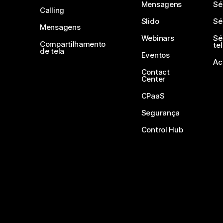
Mensagens
Sé
Calling
Slido
Sé
Mensagens
Webinars
Sé
Compartilhamento
te
de tela
Eventos
Ac
Contact
Center
CPaaS
Segurança
Control Hub