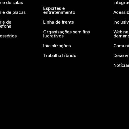
rie de salas
Integra
Esportes e
rie de placas
entretenimento
Acessib
rie de
Linha de frente
Inclusi
lefone
Organizações sem fins
Webinar
essórios
lucrativos
deman
Inicializações
Comuni
Trabalho híbrido
Desenv
Notícia