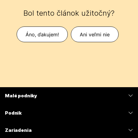
Bol tento článok užitočný?
Áno, ďakujem!
Ani veľmi nie
Malé podniky
Ceny
Podnik
Aplikácia Webex
Webex Suite
Zariadenia
Meetings
Calling