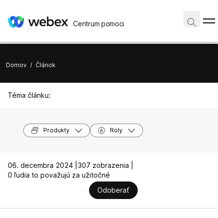
Centrum pomoci
Domov
/
Článok
Téma článku:
Produkty
Roly
06. decembra 2024 |
307 zobrazenia |
0 ľudia to považujú za užitočné
Odoberať