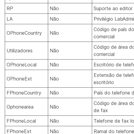
RP
Não
Suporte ao editor 
LA
Não
Privilégio LabAdmi
Código de país do
OPhoneCountry
Não
comercial
Código de área do
Utilizadores
Não
comercial
OPhoneLocal
Não
Escritório de telef
Extensão de tele
OPhoneExt
Não
escritório
FPhoneCountry
Não
País do telefone 
Código de área do
Ophonearea
Não
de fax
FPhoneLocal
Não
Telefone de fax lo
FPhoneExt
Não
Ramal do telefone