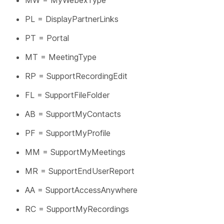
MW = MyWebexType
PL = DisplayPartnerLinks
PT = Portal
MT = MeetingType
RP = SupportRecordingEdit
FL = SupportFileFolder
AB = SupportMyContacts
PF = SupportMyProfile
MM = SupportMyMeetings
MR = SupportEndUserReport
AA = SupportAccessAnywhere
RC = SupportMyRecordings