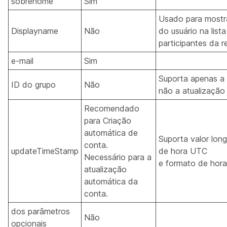
sobrenome
Sim
Usado para mostr
Displayname
Não
do usuário na list
participantes da r
e-mail
Sim
Suporta apenas a 
ID do grupo
Não
não a atualização
Recomendado
para Criação
automática de
Suporta valor lon
conta.
updateTimeStamp
de hora UTC
Necessário para a
e formato de hor
atualização
automática da
conta.
dos parâmetros
Não
opcionais