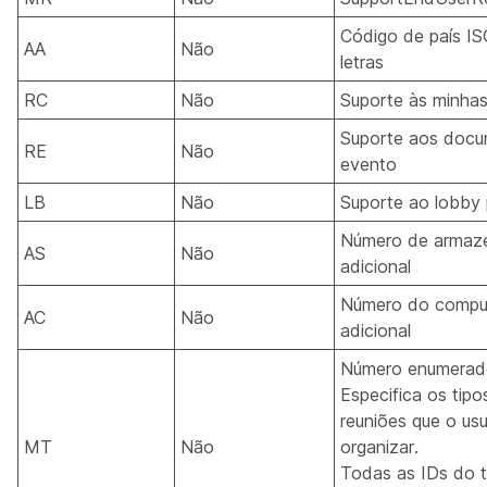
Código de país I
AA
Não
letras
RC
Não
Suporte às minha
Suporte aos doc
RE
Não
evento
LB
Não
Suporte ao lobby 
Número de armaz
AS
Não
adicional
Número do compu
AC
Não
adicional
Número enumerad
Especifica os tipo
reuniões que o us
MT
Não
organizar.
Todas as IDs do t