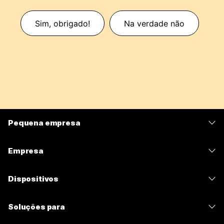
Sim, obrigado!
Na verdade não
Pequena empresa
Preços
Empresa
Aplicativo Webex
Webex Suite
Dispositivos
Meetings
Calling
Fones de ouvido
Calling
Soluções para
Meetings
Câmeras
Mensagens