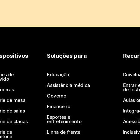
spositivos
Soluções para
Recur
nes de
Educação
Downlo
vido
Assistência médica
Entrar 
meras
de test
Governo
rie de mesa
Aulas o
Financeiro
rie de salas
Integra
Esportes e
rie de placas
entretenimento
Acessib
rie de
Linha de frente
Inclusi
lefone