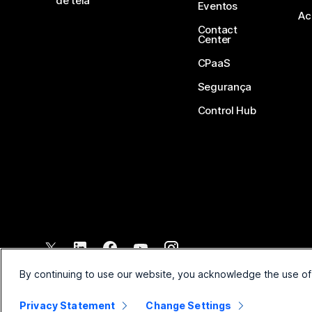
de tela
Eventos
Ac
Contact
Center
CPaaS
Segurança
Control Hub
©
2026
Cisco e/ou suas afiliadas. Todos os direitos reservados.
By continuing to use our website, you acknowledge the use of
Privacy Statement
Change Settings