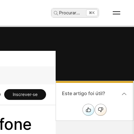
Procurar
...
⌘K
Este artigo foi útil?
Inscrever-se
efone