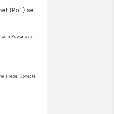
net (PoE) se
el com Power over
one à rede. Conecte