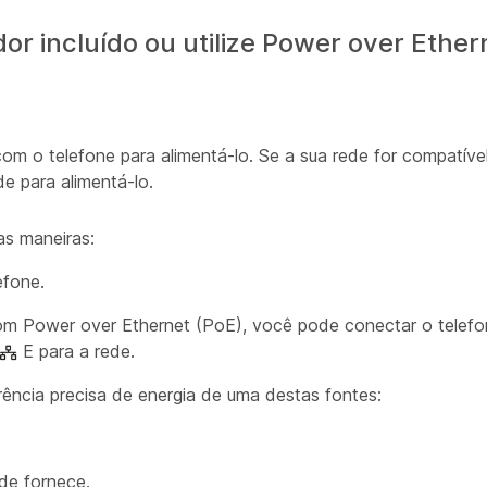
or incluído ou utilize Power over Ether
com o telefone para alimentá-lo. Se a sua rede for compatív
e para alimentá-lo.
as maneiras:
efone.
com Power over Ethernet (PoE), você pode conectar o telef
E para a rede.
rência precisa de energia de uma destas fontes:
de fornece.