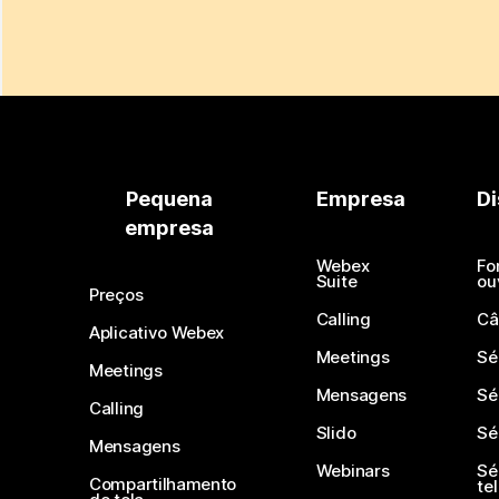
Pequena
Empresa
Di
empresa
Webex
Fo
Suite
ou
Preços
Calling
Câ
Aplicativo Webex
Meetings
Sé
Meetings
Mensagens
Sé
Calling
Slido
Sé
Mensagens
Webinars
Sé
Compartilhamento
te